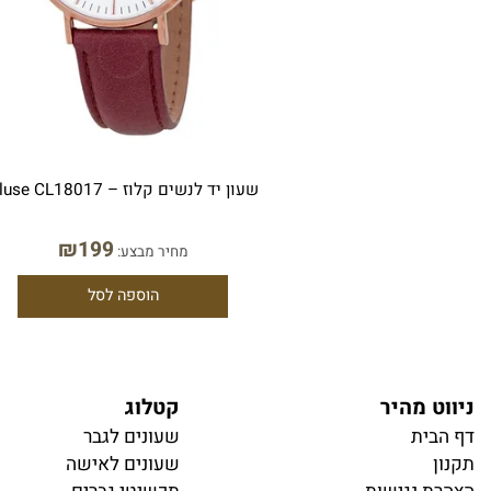
שעון יד לנשים קלוז – Cluse CL18017
₪
199
מחיר מבצע:
הוספה לסל
 מהיר
קטלוג
ית
ש
עונים לגבר