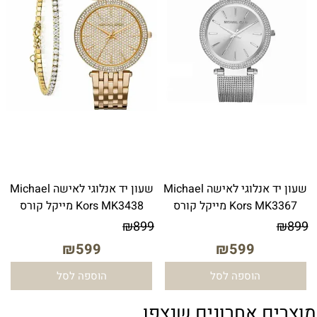
שעון יד אנלוגי לאישה Michael
שעון יד ‏אנלוגי ‏לאישה Michael
Kors MK3367 מייקל קורס
Kors MK3438 מייקל קורס
₪
899
₪
899
₪
599
₪
599
הוספה לסל
הוספה לסל
מוצרים אחרונים שנצפו