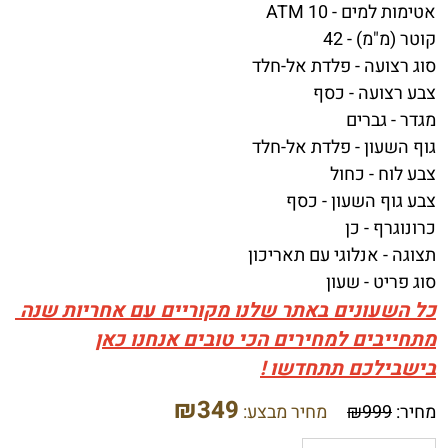
אטימות למים -
10 ATM
קוטר (מ"מ) -
42
סוג רצועה -
פלדת אל-חלד
צבע רצועה -
כסף
מגדר -
גברים
גוף השעון -
פלדת אל-חלד
צבע לוח -
כחול
צבע גוף השעון -
כסף
כרונוגרף -
כן
תצוגה -
אנלוגי עם תאריכון
סוג פריט -
שעון
כל השעונים באתר שלנו מקוריים עם אחריות שנה
מתחייבים למחירים הכי טובים אנחנו כאן
בישבילכם תתחדשו !
₪
349
מחיר:
999
₪
מחיר מבצע: