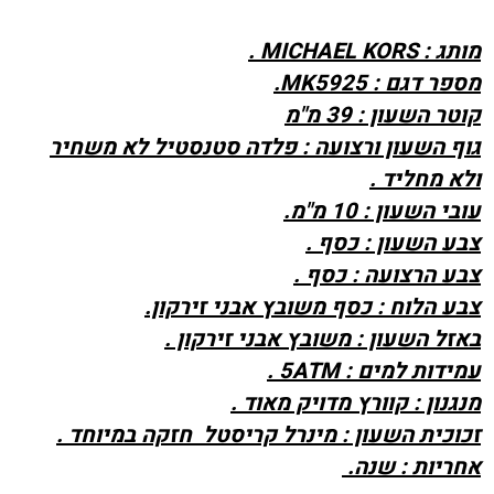
מותג : MICHAEL KORS .
מספר דגם : MK5925.
קוטר השעון : 39 מ"מ
גוף השעון ורצועה : פלדה סטנסטיל לא משחיר
ולא מחליד .
עובי השעון : 10 מ"מ.
צבע השעון : כסף .
צבע הרצועה : כסף .
צבע הלוח : כסף משובץ אבני זירקון.
באזל השעון : משובץ אבני זירקון .
עמידות למים : 5ATM .
מנגנון : קוורץ מדויק מאוד .
זכוכית השעון : מינרל קריסטל חזקה במיוחד .
אחריות : שנה.