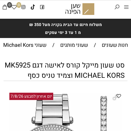
0
0
משלוח חינם עד הבית בקניה מעל 350 ₪
מ 1 עד 3 ימי עסקים
חנות שעונים
/
שעוני מותגים
/
שעוני Michael Kors
סט שעון מייקל קורס לאישה דגם MK5925
MICHAEL KORS וצמיד טניס כסף
יום אחרון למבצע 7/8/26