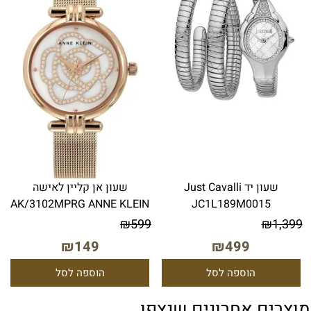
שעון יד Just Cavalli
שעון אן קליין לאישה
AK/3102MPRG ANNE KLEIN
JC1L189M0015
₪
599
₪
1,399
₪
149
₪
499
הוספה לסל
הוספה לסל
מוצרים אחרונים שנצפו