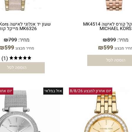
שעון מייקל קורס לאישה MK4514
שעון יד אנלוגי לאי
MICHAEL 
MK6326 מייקל קורס
ר:
899
₪
מחיר:
799
₪
₪
599
₪
599
בצע:
מחיר מבצע:
(1)
ספה לסל
הוספה לסל
יום אחרון למבצע 8/8/26
אזל במלאי
יום אחרון למבצ