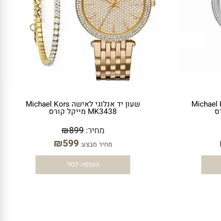
שה Michael Kors
שעון יד ‏אנלוגי ‏לאישה Michael Kors
MK3438 מייקל קורס
מחיר:
899
₪
₪
599
מחיר מבצע:
הוספה לסל