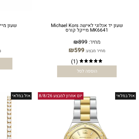
שעון יד אנלוגי לאישה Michael Kors
MK6641 מייקל קורס
KORS
מחיר:
899
₪
מחי
₪
599
מחיר מבצע:
מחיר מ
(1)
הו
הוספה לסל
אי
יום אחרון למבצע 8/8/26
אזל במלאי