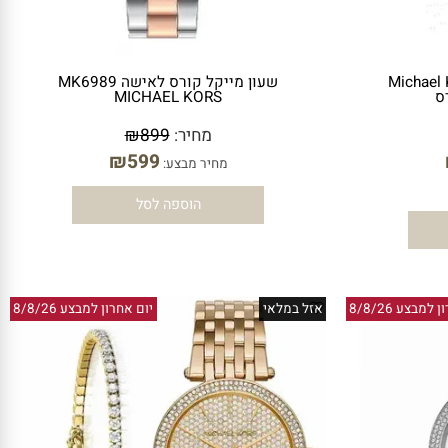
שה Michael Kors
שעון מייקל קורס לאישה MK6989
MICHAEL KORS
מחיר:
899
₪
₪
599
מחיר מבצע:
הוספה לסל
ע 8/8/26
אזל במלאי
יום אחרון למבצע 8/8/26