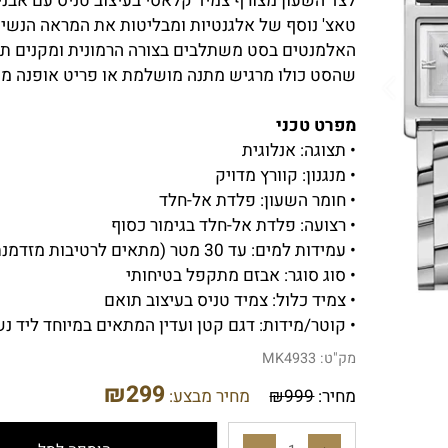
לצד השעון מצורף צמיד קלאסי בעיצוב טניס עם אבנים
טאצ' נוסף של אלגנטיות ומבליטות את המראה הנשי וה
האלמנטים בסט משתלבים בצורה הרמונית ומקנים תחוש
שהסט כולו מרגיש מתנה מושלמת או פריט אופנה מושק
מפרט טכני
• תצוגה: אנלוגית
• מנגנון: קוורץ מדויק
• חומר השעון: פלדת אל-חלד
• רצועה: פלדת אל-חלד בגימור כסוף
• עמידות למים: עד 30 מטר (מתאים לרטיבות מזדמנת)
• סוג סוגר: אבזם מתקפל בטיחותי
• צמיד כלול: צמיד טניס בעיצוב תואם
• קוטר/מידות: דגם קטן ועדין המתאים במיוחד ליד נשית
מק"ט:
MK4933
₪
299
מחיר:
999
₪
מחיר מבצע: