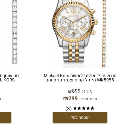
סט שעון יד אנלוגי לאישה Michael Kors
MK5 מייקל קורס וצמיד טניס זהב
MICHAEL KORS וצמיד טני
מחיר:
899
₪
מחי
₪
299
מחיר מבצע:
מחיר מ