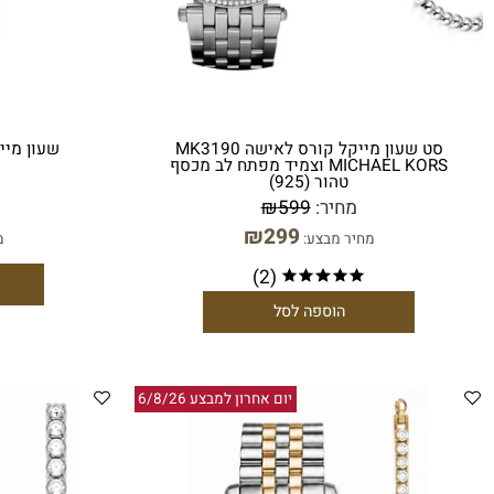
סט שעון מייקל קורס לאישה MK3190
MICHAEL KORS וצמיד מפתח לב מכסף
KORS
טהור (925)
מחיר:
599
₪
מחי
₪
299
מחיר מבצע:
מחיר מ
(2)
הו
הוספה לסל
יום אחרון למבצע 6/8/26