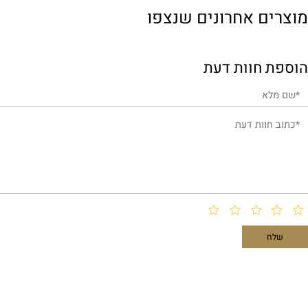
(3)
הוספה לסל
הו
ם אחרונים שנצפו
 חוות דעת