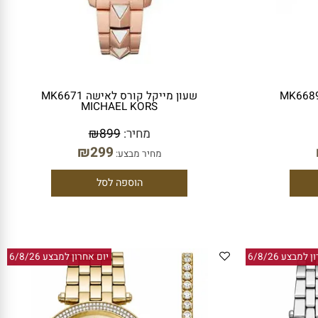
קורס לאישה MK6689
שעון מייקל קורס לאישה MK6671
MICHAEL KORS
מחיר:
899
₪
₪
299
מחיר מבצע:
הוספה לסל
ע 6/8/26
יום אחרון למבצע 6/8/26