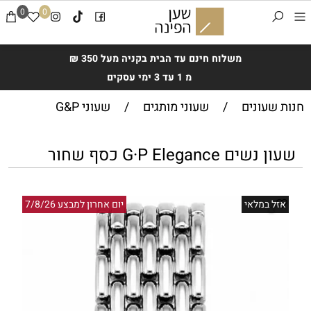
0
0
משלוח חינם עד הבית בקניה מעל 350 ₪
מ 1 עד 3 ימי עסקים
חנות שעונים
/
שעוני מותגים
/
שעוני G&P
שעון נשים G·P Elegance כסף שחור
אזל במלאי
יום אחרון למבצע 7/8/26