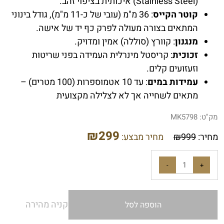
(Stainless Steel) איכותית בציפוי זהב.
קוטר הקייס
: 36 מ"מ (עובי של כ-11 מ"מ), גודל בינוני
המתאים בצורה מעולה לפרק כף יד של אישה.
מנגנון
: קוורץ (סוללה) אמין ומדויק.
זכוכית
: קריסטל מינרלית העמידה בפני שריטות
וזעזועים קלים.
עמידות במים
: עד 10 אטמוספרות (100 מטרים) –
מתאים לשחייה אך לא לצלילה מקצועית
מק"ט:
MK5798
₪
299
מחיר:
999
₪
מחיר מבצע:
קניה מהירה
הוספה לסל