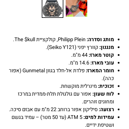
מותג וסדרה:
Philipp Plein, קולקציית The $kull.
מנגנון:
קוורץ יפני (Seiko Y121).
קוטר מארז:
44 מ"מ.
עובי מארז:
14.6 מ"מ.
חומר המארז:
פלדת אל-חלד בגוון Gunmetal (אפור
כהה).
זכוכית:
מינרלית מוקשחת.
לוח שעון:
אפור עם גולגולת תלת-ממדית במרכז
ומחוגים זוהרים.
רצועה:
סיליקון אפור ברוחב 22 מ"מ עם אבזם סיכה.
עמידות למים:
5 ATM (עד 50 מטר) – עמיד בגשם
ושטיפת ידיים.