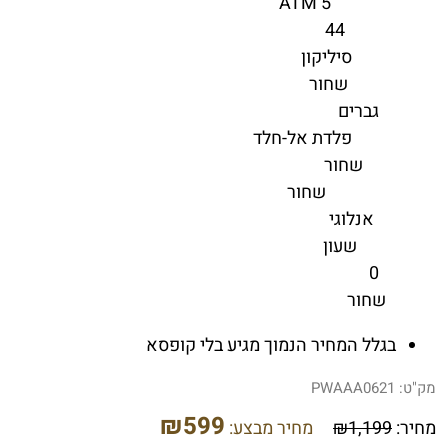
5 ATM
אטימות למים -
44
קוטר (מ"מ) -
סיליקון
סוג רצועה -
שחור
צבע רצועה -
גברים
מגדר -
פלדת אל-חלד
גוף השעון -
שחור
צבע לוח -
שחור
צבע גוף השעון -
אנלוגי
תצוגה -
שעון
סוג פריט -
0
מידה -
שחור
צבע -
בגלל המחיר הנמוך מגיע בלי קופסא
מק"ט:
PWAAA0621
₪
599
מחיר:
1,199
₪
מחיר מבצע: