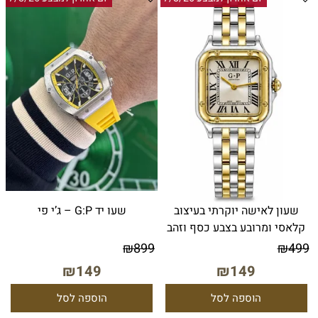
שעון לאישה יוקרתי בעיצוב
שעו יד G:P – ג’י פי
קלאסי ומרובע בצבע כסף וזהב
₪
899
₪
499
₪
149
₪
149
הוספה לסל
הוספה לסל