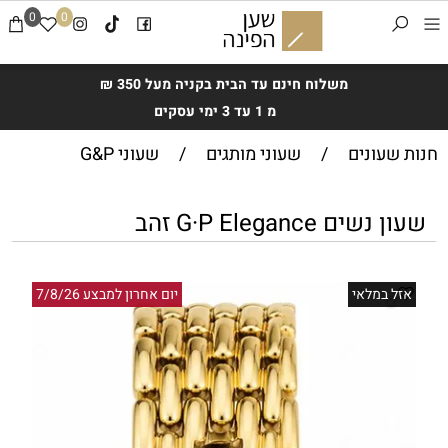
0
0
משלוח חינם עד הבית בקניה מעל 350 ₪
מ 1 עד 3 ימי עסקים
חנות שעונים
/
שעוני מותגים
/
שעוני G&P
שעון נשים G·P Elegance זהב
אזל במלאי
יום אחרון למבצע 7/8/26