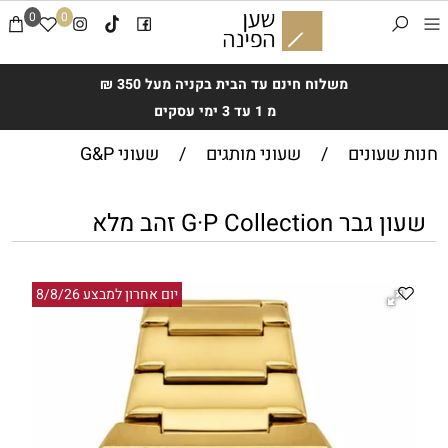
0
0
משלוח חינם עד הבית בקניה מעל 350 ₪
מ 1 עד 3 ימי עסקים
חנות שעונים
/
שעוני מותגים
/
שעוני G&P
שעון גבר G·P Collection זהב מלא
יום אחרון למבצע 8/8/26